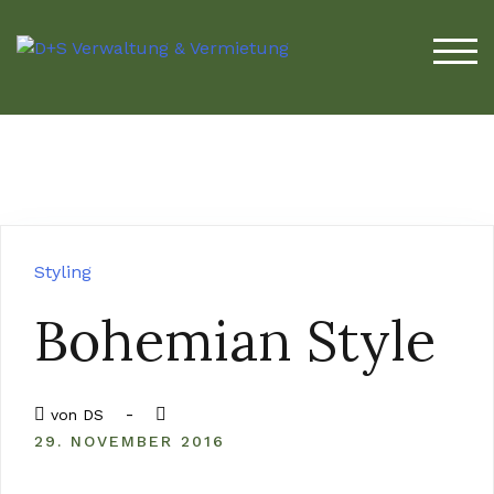
TOG
Styling
Bohemian Style
-
von
DS
29. NOVEMBER 2016