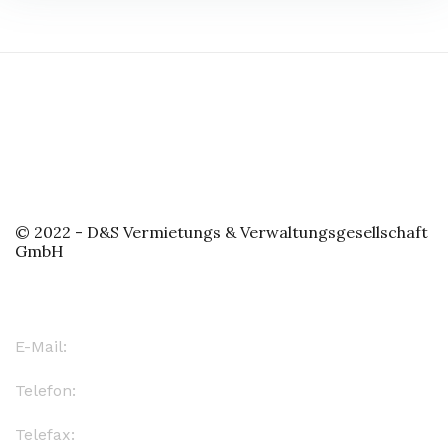
© 2022 - D&S Vermietungs & Verwaltungsgesellschaft
GmbH
Kontakt
E-Mail:
info@d-s-leipzig.de
Telefon:
(0341) 124 5830
Telefax:
(0341) 124 5830