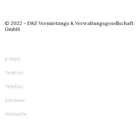
© 2022 - D&S Vermietungs & Verwaltungsgesellschaft
GmbH
Kontakt
E-Mail:
info@d-s-leipzig.de
Telefon:
(0341) 124 5830
Telefax:
(0341) 124 5830
Adresse:
Oststr. 118, 04299 Leipzig
Webseite:
www.d-s-verwaltung.de
Quick Links