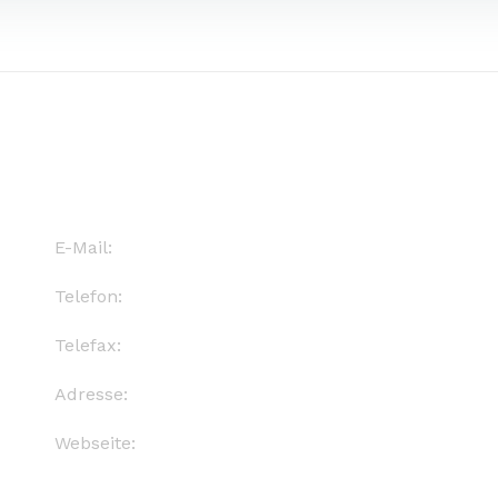
Kontakt
Q
E-Mail:
info@d-s-leipzig.de
Fi
Telefon:
(0341) 124 5830
Im
Telefax:
(0341) 124 5830
Adresse:
Oststr. 118, 04299 Leipzig
Webseite:
www.d-s-verwaltung.de