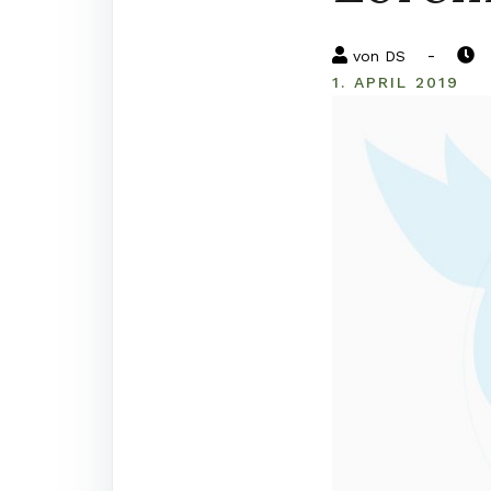
-
von
DS
1. APRIL 2019