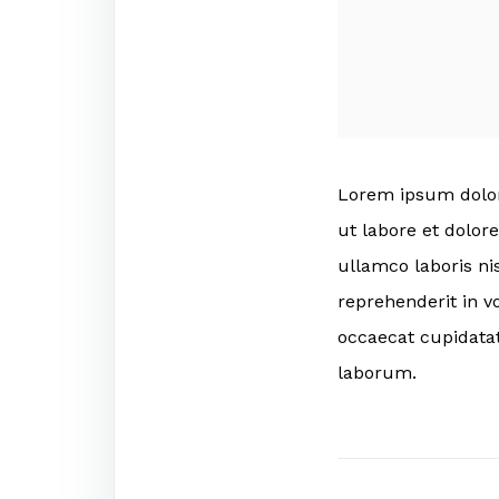
Lorem ipsum dolor 
ut labore et dolor
ullamco laboris ni
reprehenderit in vo
occaecat cupidatat
laborum.