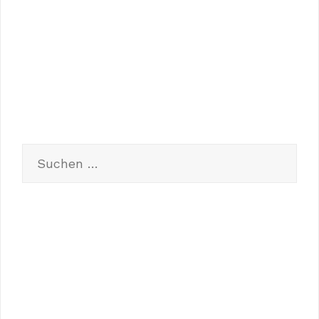
Eintrags-Feed
Kommentar-Feed
WordPress.org
Suchen
nach:
Neueste Beiträge
Hallo Welt!
The Big Seminar for Your Right Investment