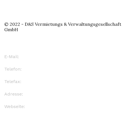
© 2022 - D&S Vermietungs & Verwaltungsgesellschaft
GmbH
Kontakt
E-Mail:
info@d-s-leipzig.de
Telefon:
(0341) 124 5830
Telefax:
(0341) 124 5830
Adresse:
Oststr. 118, 04299 Leipzig
Webseite:
www.d-s-verwaltung.de
Quick Links