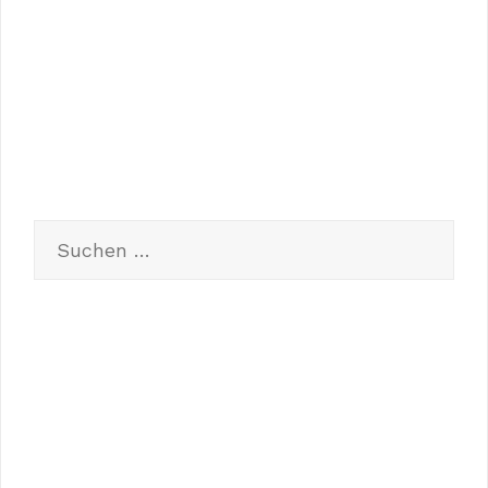
Eintrags-Feed
Kommentar-Feed
WordPress.org
Suchen
nach:
Neueste Beiträge
Hallo Welt!
The Big Seminar for Your Right Investment