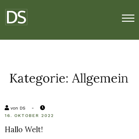
Zum
Inhalt
springen
TOG
Kategorie:
Allgemein
-
von
DS
16. OKTOBER 2022
Hallo Welt!