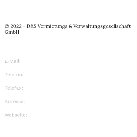
© 2022 - D&S Vermietungs & Verwaltungsgesellschaft
GmbH
Kontakt
E-Mail:
info@d-s-leipzig.de
Telefon:
(0341) 124 5830
Telefax:
(0341) 124 5830
Adresse:
Oststr. 118, 04299 Leipzig
Webseite:
www.d-s-verwaltung.de
Quick Links