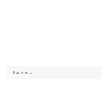
Meta
Anmelden
Eintrags-Feed
Kommentar-Feed
WordPress.org
Suchen
nach:
Neueste Beiträge