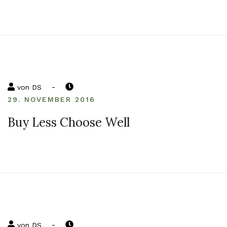
-
von
DS
29. NOVEMBER 2016
Buy Less Choose Well
-
von
DS