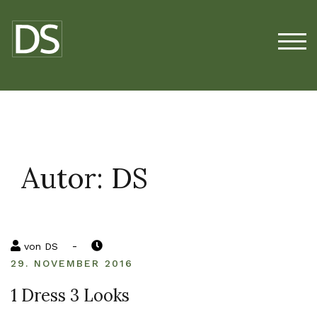
Zum
Inhalt
springen
TOG
Autor:
DS
-
von
DS
29. NOVEMBER 2016
1 Dress 3 Looks